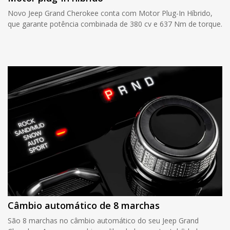
Novo Jeep Grand Cherokee conta com Motor Plug-In Híbrido,
que garante potência combinada de 380 cv e 637 Nm de torque.
Câmbio automático de 8 marchas
São 8 marchas no câmbio automático do seu Jeep Grand