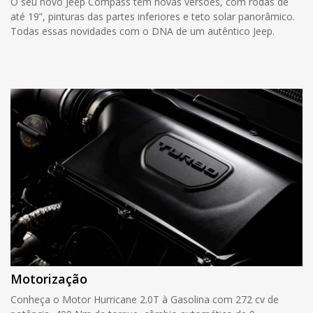
O seu novo Jeep Compass tem novas versões, com rodas de
até 19”, pinturas das partes inferiores e teto solar panorâmico.
Todas essas novidades com o DNA de um autêntico Jeep.
Motorização
Conheça o Motor Hurricane 2.0T à Gasolina com 272 cv de