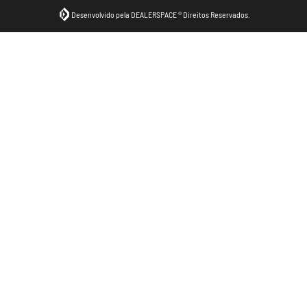
Fale conosco
Trabalhe conosco
Política de privacidade
Código de Conduta
Desacelere. Seu bem maior é a vida.
Desenvolvido pela DEALERSPACE ® Direitos Reservados.