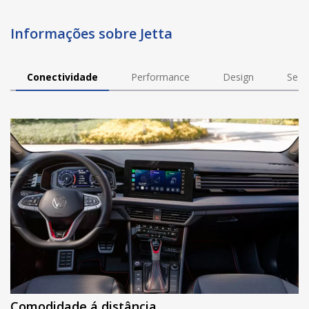
Informações sobre Jetta
Conectividade
Performance
Design
Segu
Comodidade á distância