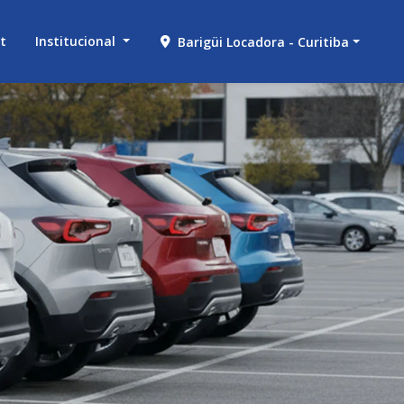
et
Institucional
Barigüi Locadora - Curitiba