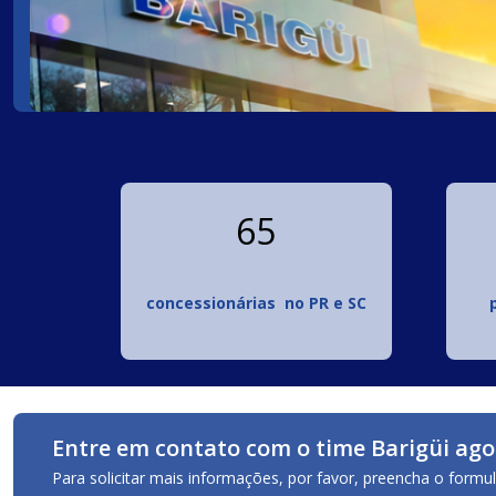
65
concessionárias no PR e SC
Entre em contato com o time Barigüi a
Para solicitar mais informações, por favor, preencha o form