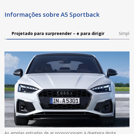
Informações sobre A5 Sportback
Projetado para surpreender – e para dirigir
Simples?
As amplas entradas de ar proporcionam à dianteira deste