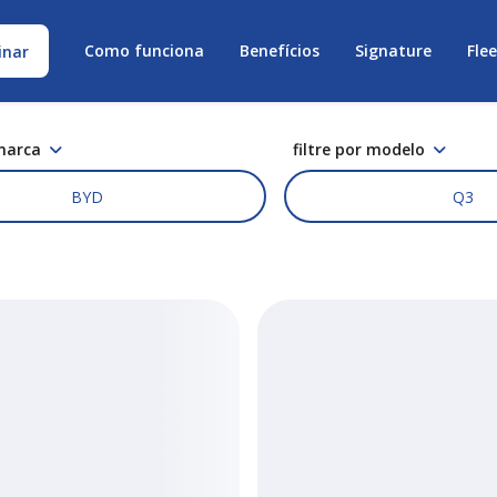
Como funciona
Benefícios
Signature
Fle
inar
 marca
filtre por modelo
BYD
Q3