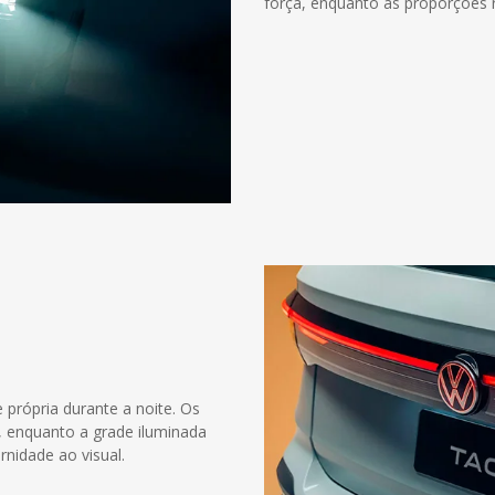
força, enquanto as proporções 
 própria durante a noite. Os
o, enquanto a grade iluminada
rnidade ao visual.