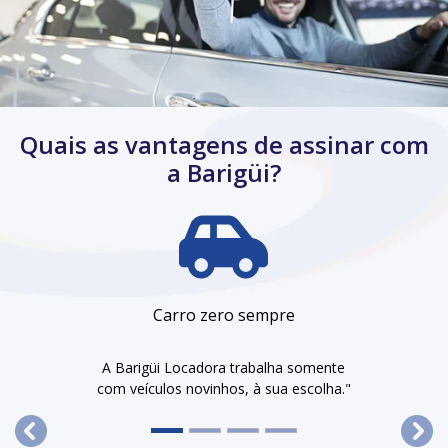
Quais as vantagens de assinar com
a Barigüi?
Carro zero sempre
A Barigüi Locadora trabalha somente
com veículos novinhos, à sua escolha."
templates.template-01.components.carousel.texts.contr
temp