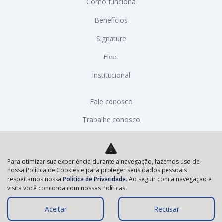
Como funciona
Benefícios
Signature
Fleet
Institucional
Fale conosco
Trabalhe conosco
Política de privacidade
Código de Conduta
Para otimizar sua experiência durante a navegação, fazemos uso de
nossa Política de Cookies e para proteger seus dados pessoais
respeitamos nossa
Política de Privacidade
. Ao seguir com a navegação e
Desacelere. Seu bem maior é a vida.
visita você concorda com nossas Políticas.
Aceitar
Recusar
Desenvolvido pela DEALERSPACE ® Direitos Reservados.