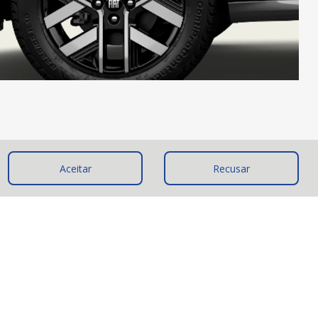
Aceitar
Recusar
em LED
s vem dos faróis com assinatura em LED e tecnologia em pixel,
 patamar de modernidade.