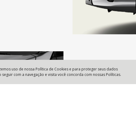
azemos uso de nossa Política de Cookies e para proteger seus dados
o seguir com a navegação e visita você concorda com nossas Políticas.
Faróis com assinatura 
O brilho no olhar do Fiat Crono
que elevam o design a um novo